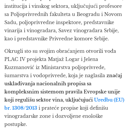
institucija i vinskog sektora, uključujući profesore
sa Poljoprivrednih fakulteta u Beogradu i Novom
Sadu, poljoprivredne inspektore, predstavnike
vinarija i vinogradara, Savez vinogradara Srbije,
kao i predstavnike Privredne komore Srbije.
Okrugli sto su svojim obraćanjem otvorili vođa
PLAC IV projekta Matjaž Logar i Jelena
Kuzmanović iz Ministarstva poljoprivrede,
šumarstva i vodoprivrede, koja je naglasila
značaj
usklađivanja nacionalnih propisa sa
kompleksnim sistemom pravila Evropske unije
koji regulišu sektor vina, uključujući
Uredbu (EU)
br. 1308/2013
i prateće propise koji definišu
vinogradarske zone i dozvoljene enološke
postupke.