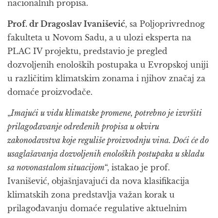
nacionalnih propisa.
Prof. dr Dragoslav Ivanišević
, sa Poljoprivrednog
fakulteta u Novom Sadu, a u ulozi eksperta na
PLAC IV projektu, predstavio je pregled
dozvoljenih enoloških postupaka u Evropskoj uniji
u različitim klimatskim zonama i njihov značaj za
domaće proizvođače.
„
Imajući u vidu klimatske promene, potrebno je izvršiti
prilagođavanje određenih propisa u okviru
zakonodavstva koje reguliše proizvodnju vina. Doći će do
usaglašavanja dozvoljenih enoloških postupaka u skladu
sa novonastalom situacijom
“, istakao je prof.
Ivanišević, objašnjavajući da nova klasifikacija
klimatskih zona predstavlja važan korak u
prilagođavanju domaće regulative aktuelnim