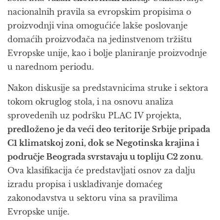
nacionalnih pravila sa evropskim propisima o
proizvodnji vina omogućiće lakše poslovanje
domaćih proizvođača na jedinstvenom tržištu
Evropske unije, kao i bolje planiranje proizvodnje
u narednom periodu.
Nakon diskusije sa predstavnicima struke i sektora
tokom okruglog stola, i na osnovu analiza
sprovedenih uz podršku PLAC IV projekta,
predloženo je da veći deo teritorije Srbije pripada
C1 klimatskoj zoni, dok se Negotinska krajina i
područje Beograda svrstavaju u topliju C2 zonu
.
Ova klasifikacija će predstavljati osnov za dalju
izradu propisa i usklađivanje domaćeg
zakonodavstva u sektoru vina sa pravilima
Evropske unije.