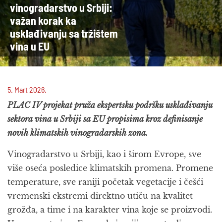
vinogradarstvo u Srbiji:
važan korak ka
usklađivanju sa tržištem
vina u EU
5. Mart 2026.
PLAC IV projekat pruža ekspertsku podršku usklađivanju
sektora vina u Srbiji sa EU propisima kroz definisanje
novih klimatskih vinogradarskih zona.
Vinogradarstvo u Srbiji, kao i širom Evrope, sve
više oseća posledice klimatskih promena. Promene
temperature, sve raniji početak vegetacije i češći
vremenski ekstremi direktno utiču na kvalitet
grožđa, a time i na karakter vina koje se proizvodi.