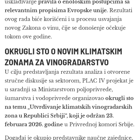
usklađivanje
pravila o enološkim postupcima
sa
relevantnim propisima Evropske unije
. Rezultati
ovog rada biće korišćeni i u procesu usvajanja
novog Zakona o vinu, čije se donošenje očekuje
tokom ove godine.
OKRUGLI STO O NOVIM KLIMATSKIM
ZONAMA ZA VINOGRADARSTVO
U cilju predstavljanja rezultata analiza i otvorene
stručne diskusije sa sektorom, PLAC IV projekat je
u saradnji sa Ministarstvom poljoprivrede,
šumarstva i vodoprivrede organizovao
okrugli sto
na temu „Utvrđivanje klimatskih vinogradarskih
zona u Republici Srbiji“, koji je održan 23.
februara 2026. godine
u Privrednoj komori Srbije.
Događaj je okupio predstavnike naučne zajednice,