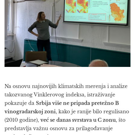
Na osnovu najnovijih klimatskih merenja i analize
takozvanog Vinklerovog indeksa, istraživanje
pokazuje da
Srbija više ne pripada pretežno B
vinogradarskoj zoni
, kako je ranije bilo regulisano
(2010 godine),
već se
danas svrstava u C zonu
, što
predstavlja važnu osnovu za prilagođavanje