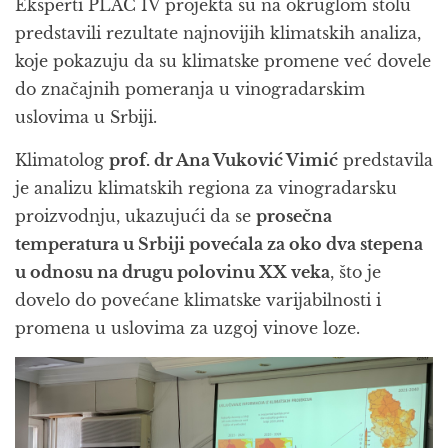
Eksperti PLAC IV projekta su na okruglom stolu
predstavili rezultate najnovijih klimatskih analiza,
koje pokazuju da su klimatske promene već dovele
do značajnih pomeranja u vinogradarskim
uslovima u Srbiji.
Klimatolog
prof. dr Ana Vuković Vimić
predstavila
je analizu klimatskih regiona za vinogradarsku
proizvodnju, ukazujući da se
prosečna
temperatura u Srbiji povećala za oko dva stepena
u odnosu na drugu polovinu XX veka
, što je
dovelo do povećane klimatske varijabilnosti i
promena u uslovima za uzgoj vinove loze.