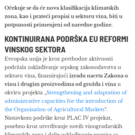
Očekuje se da će nova klasifikacija klimatskih
zona, kao i prateći propisi u sektoru vina, biti u
potpunosti primenjeni od naredne godine
.
KONTINUIRANA PODRŠKA EU REFORMI
VINSKOG SEKTORA
Evropska unija je kroz prethodne aktivnosti
podržala usklađivanje srpskog zakonodavstva u
sektoru vina, finansirajući
izradu nacrta Zakona o
vinu i drugim proizvodima od grožđa i vina
u
okviru projekta „
Strengthening and adaptation of
administrative capacities for the introduction of
the Organisation of Agricultural Markets
“.
Nastavkom podrške kroz PLAC IV projekat,
posebno kroz utvrđivanje novih vinogradarskih
klimatskih zona i dalje usklađivanje propisa sa