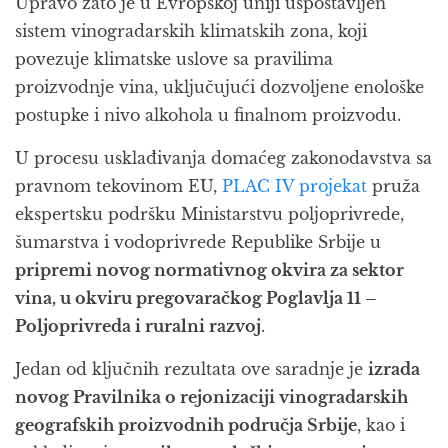
Upravo zato je u Evropskoj uniji uspostavljen
sistem vinogradarskih klimatskih zona, koji
povezuje klimatske uslove sa pravilima
proizvodnje vina, uključujući dozvoljene enološke
postupke i nivo alkohola u finalnom proizvodu.
U procesu usklađivanja domaćeg zakonodavstva sa
pravnom tekovinom EU,
PLAC IV projekat
pruža
ekspertsku podršku Ministarstvu poljoprivrede,
šumarstva i vodoprivrede Republike Srbije u
pripremi novog normativnog okvira za sektor
vina, u okviru pregovaračkog Poglavlja 11 –
Poljoprivreda i ruralni razvoj
.
Jedan od ključnih rezultata ove saradnje je
izrada
novog Pravilnika o rejonizaciji vinogradarskih
geografskih proizvodnih područja Srbije
, kao i