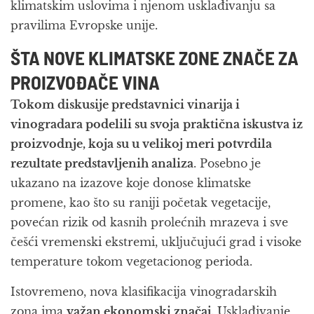
klimatskim uslovima i njenom usklađivanju sa
pravilima Evropske unije.
ŠTA NOVE KLIMATSKE ZONE ZNAČE ZA
PROIZVOĐAČE VINA
Tokom diskusije predstavnici vinarija i
vinogradara podelili su svoja
praktična iskustva iz
proizvodnje, koja su u velikoj meri potvrdila
rezultate predstavljenih analiza
. Posebno je
ukazano na izazove koje donose klimatske
promene, kao što su raniji početak vegetacije,
povećan rizik od kasnih prolećnih mrazeva i sve
češći vremenski ekstremi, uključujući grad i visoke
temperature tokom vegetacionog perioda.
Istovremeno, nova klasifikacija vinogradarskih
zona ima
važan ekonomski značaj
. Usklađivanje